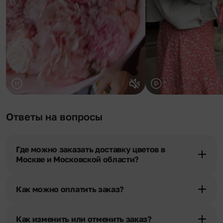
Ответы на вопросы
Где можно заказать доставку цветов в
Москве и Московской области?
Оформить доставку цветов можно в нашем приложении, на
сайте flor2u.ru, по телефону горячей линии или в чате.
Как можно оплатить заказ?
Мы предусмотрели все возможные варианты оплаты:
Наличными.
Как изменить или отменить заказ?