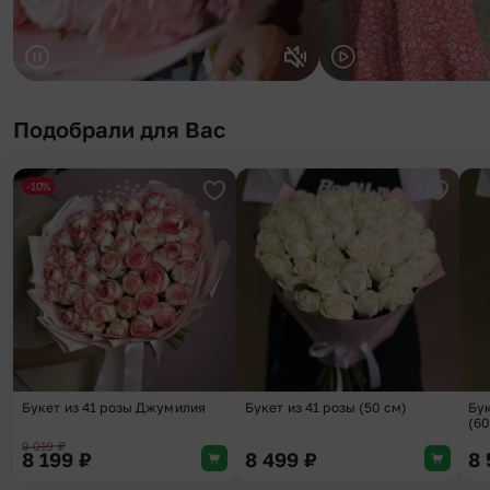
Подобрали для Вас
-10%
Добавить в избранное
Добави
Букет из 41 розы Джумилия
Букет из 41 розы (50 см)
Бук
(60
9 019
₽
8 199
₽
8 499
₽
8