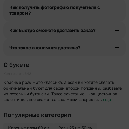
получателя, наши менеджеры связываются с получателем и
Как получить фотографию получателя с
уточняют адрес и удобное время доставки.
товаром?
При оформлении заказа Вы можете сделать отметку в поле
«Фото получателя с букетом». Фотография делается только с
Как быстро сможете доставить заказ?
разрешения получателя, после чего высылается заказчику на
указанный им почтовый адрес в срок от 1 до 3 дней. Услуга
Мы оперативно доставим цветы по любому адресу города и
бесплатная.
области при условии соблюдения трехчасового временного
Что такое анонимная доставка?
отрезка. Хотите получить цветы раньше? Оформите услугу
срочной доставки, и мы доставим букет менее чем через 2 часа
Хотите сделать приятный сюрприз конфиденциально? При
после оформления заказа.
оформлении заказа Вы можете сделать отметку в поле
О букете
«Анонимная доставка». Мы гарантируем анонимность
отправителя. Услуга бесплатная.
Код товара: 5431
Красные розы – это классика, а если вы хотите сделать
оригинальный букет для своей второй половины, разбавьте
их розовыми бутонами. Такое сочетание – как цветочная
валентинка, все скажет за вас. Наши флористы…
еще
Популярные категории
Красные розы 60 см
Розы 25 шт 50 см