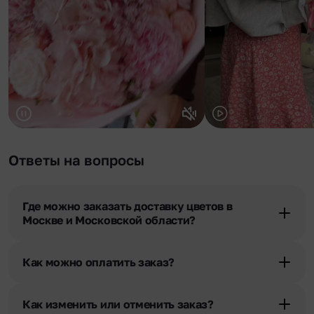
Ответы на вопросы
Где можно заказать доставку цветов в
Москве и Московской области?
Оформить доставку цветов можно в нашем приложении, на
сайте flor2u.ru, по телефону горячей линии или в чате.
Как можно оплатить заказ?
Мы предусмотрели все возможные варианты оплаты:
Наличными.
Как изменить или отменить заказ?
Банковскими картами Visa, MasterCard, МИР, сбп