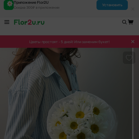
Приложение Flor2U
Установить
Скидка 300₽ в приложении
Цветы простоят - 5 дней! Или заменим букет!
Доба