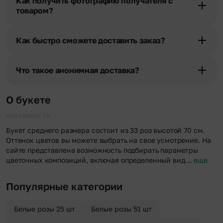
Как получить фотографию получателя с
уточняют адрес и удобное время доставки.
товаром?
При оформлении заказа Вы можете сделать отметку в поле
«Фото получателя с букетом». Фотография делается только с
Как быстро сможете доставить заказ?
разрешения получателя, после чего высылается заказчику на
указанный им почтовый адрес в срок от 1 до 3 дней. Услуга
Мы оперативно доставим цветы по любому адресу города и
бесплатная.
области при условии соблюдения трехчасового временного
Что такое анонимная доставка?
отрезка. Хотите получить цветы раньше? Оформите услугу
срочной доставки, и мы доставим букет менее чем через 2 часа
Хотите сделать приятный сюрприз конфиденциально? При
после оформления заказа.
оформлении заказа Вы можете сделать отметку в поле
О букете
«Анонимная доставка». Мы гарантируем анонимность
отправителя. Услуга бесплатная.
Код товара: 19
Букет среднего размера состоит из 33 роз высотой 70 см.
Оттенок цветов вы можете выбрать на свое усмотрение. На
сайте представлена возможность подбирать параметры
цветочных композиций, включая определенный вид…
еще
Популярные категории
Белые розы 25 шт
Белые розы 51 шт