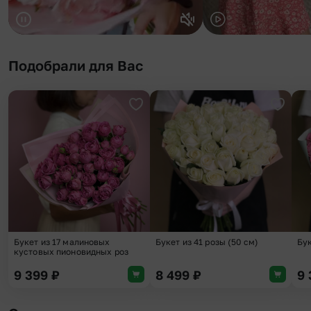
Подобрали для Вас
Добавить в избранное
Добави
Букет из 17 малиновых
Букет из 41 розы (50 см)
Бук
кустовых пионовидных роз
9 399
₽
8 499
₽
9