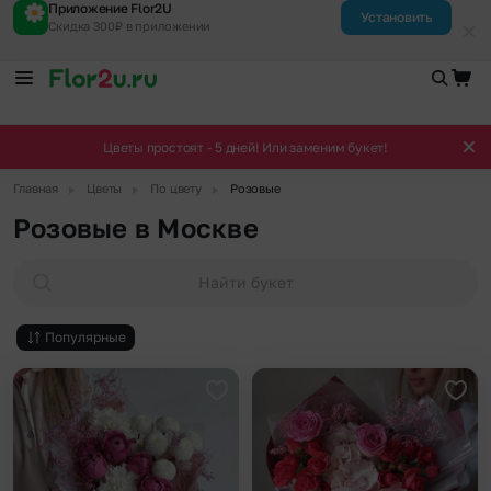
Приложение Flor2U
Установить
Скидка 300₽ в приложении
Цветы простоят - 5 дней! Или заменим букет!
▶
▶
▶
Главная
Цветы
По цвету
Розовые
Розовые в Москве
Найти букет
Популярные
Добавить в избранное
Доба