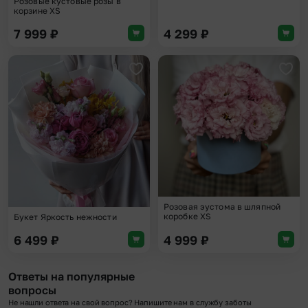
Розовые кустовые розы в
корзине XS
7 999
₽
4 299
₽
Добавить в избранное
Доба
Розовая эустома в шляпной
коробке XS
Букет Яркость нежности
6 499
₽
4 999
₽
Ответы на популярные
вопросы
Не нашли ответа на свой вопрос? Напишите нам в службу заботы