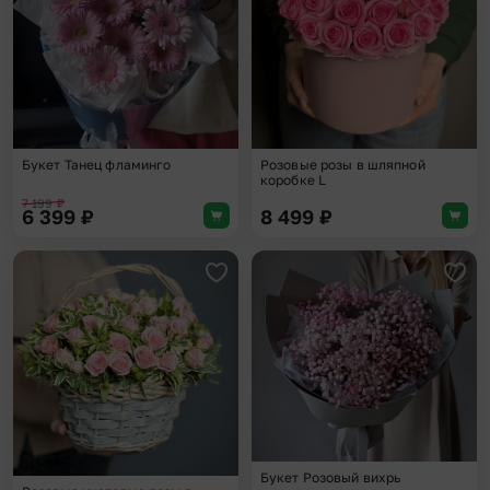
Букет Танец фламинго
Розовые розы в шляпной
коробке L
7 199
₽
6 399
₽
8 499
₽
Добавить в избранное
Доба
Букет Розовый вихрь