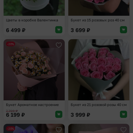
Цветы в коробке Валентинка
Букет из 15 розовых роз 40 см
6 499
₽
3 699
₽
-20%
Добавить в избранное
Доба
Букет Ароматное настроение
Букет из 21 розовой розы 40 см
7 799
₽
6 199
₽
3 999
₽
-20%