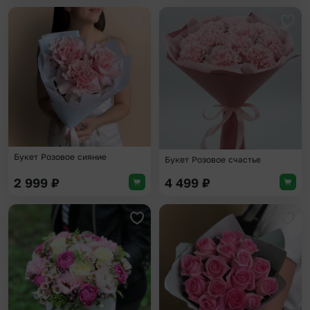
Добавить в избранное
Доба
Букет Розовое сияние
Букет Розовое счастье
2 999
₽
4 499
₽
Добавить в избранное
Доба