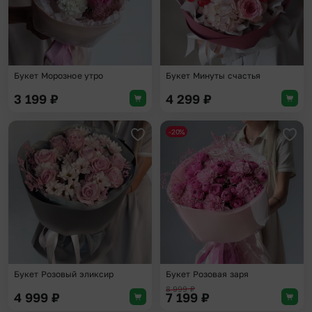
Букет Морозное утро
Букет Минуты счастья
3 199
₽
4 299
₽
-20%
Добавить в избранное
Доба
Букет Розовый эликсир
Букет Розовая заря
8 999
₽
4 999
₽
7 199
₽