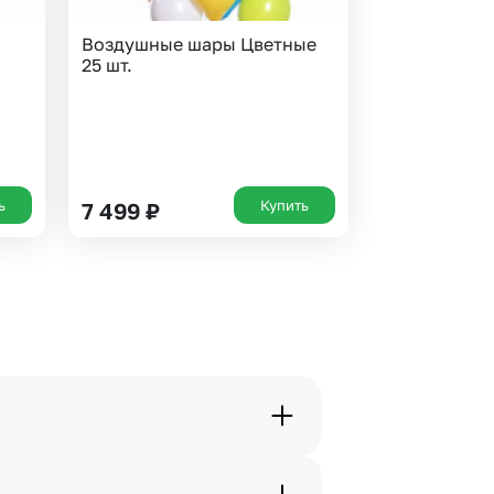
ы
Воздушные шары Цветные
25 шт.
ь
Купить
7 499
₽
орячей линии или в чате.