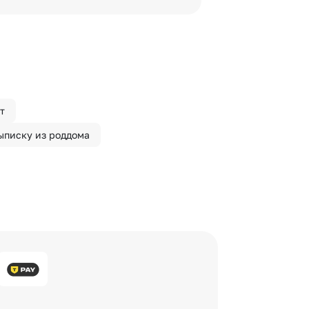
 сделать отметку в поле
т
ыписку из роддома