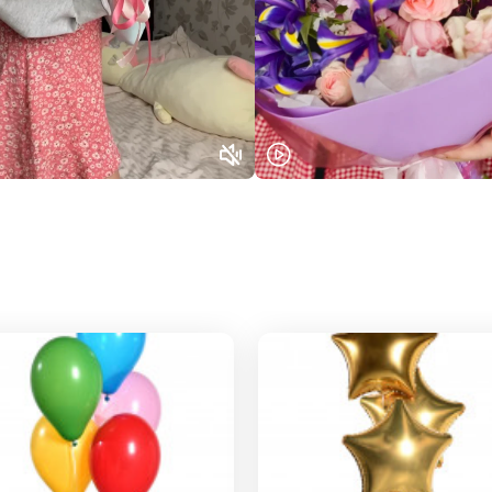
Выберите город доставки
Или выберите из популярных
Москва и МО
Санкт-Петербург
Нижний Новгород
Самара
Казань
Уфа
Челябинск
Екатеринбург
Новосибирск
Омск