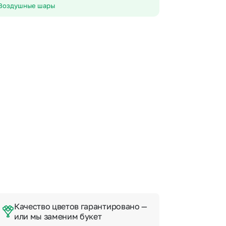
 10000 рублей
Все получатели
Воздушные шары
рная пятница
ыбор покупателей
Качество цветов гарантировано —
или мы заменим букет