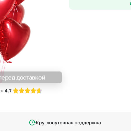
Insta букеты
До
Хиты продаж
Че
Новинки
В
Все категории
перед доставкой
4.7
нг
Круглосуточная поддержка