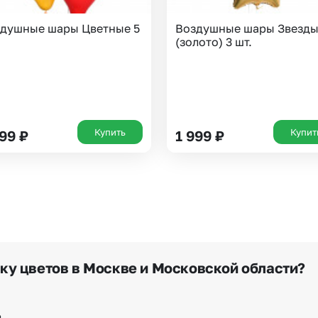
Волгоград
Воронеж
душные шары Цветные 5
Воздушные шары Звезд
(золото) 3 шт.
Купить
Купит
599
₽
1 999
₽
вку цветов в Москве и Московской области?
в нашем приложении, на сайте flor2u.ru, по телефону г