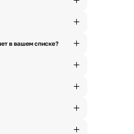
шими менеджерами по телефонам
нет в вашем списке?
ьно найдем выход из ситуации.
жеры связываются с получателем
. Фотография делается только с
с в срок от 1 до 3 дней. Услуга
дения трехчасового временного
вим букет менее чем через 2