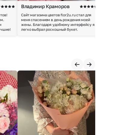
Владимир Краморов
Андрей Б.
тов!
Сайт магазина цветов flor2u.ru стал для
Покупкой остался
им.
меня спасением в день рождения моей
доставки осущес
м
жены. Благодаря удобному интерфейсу я
качество цветов 
учшие!
легко выбрал роскошный букет.
добросовестно.