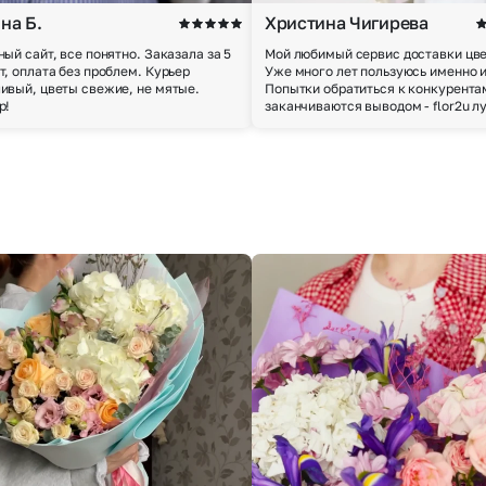
на Б.
Христина Чигирева
ный сайт, все понятно. Заказала за 5
Мой любимый сервис доставки цве
т, оплата без проблем. Курьер
Уже много лет пользуюсь именно 
ивый, цветы свежие, не мятые.
Попытки обратиться к конкурента
р!
заканчиваются выводом - flor2u л