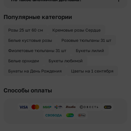
отрезка. Хотите получить цветы раньше? Оформите услугу
срочной доставки, и мы доставим букет менее чем через 2 часа
Хотите сделать приятный сюрприз конфиденциально? При
после оформления заказа.
оформлении заказа Вы можете сделать отметку в поле
Популярные категории
«Анонимная доставка». Мы гарантируем анонимность
отправителя. Услуга бесплатная.
Розы 25 шт 60 см
Кремовые розы Сердце
Белые кустовые розы
Розовые тюльпаны 31 шт
Фиолетовые тюльпаны 31 шт
Букеты лилий
Белые орхидеи
Букеты любимой
Букеты на День Рождения
Цветы на 1 сентября
Способы оплаты