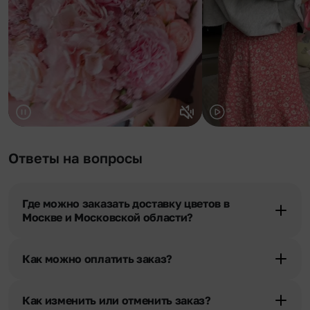
Ответы на вопросы
Где можно заказать доставку цветов в
Москве и Московской области?
Оформить доставку цветов можно в нашем приложении, на
сайте flor2u.ru, по телефону горячей линии или в чате.
Как можно оплатить заказ?
Мы предусмотрели все возможные варианты оплаты:
Наличными.
Как изменить или отменить заказ?
Банковскими картами Visa, MasterCard, МИР, сбп