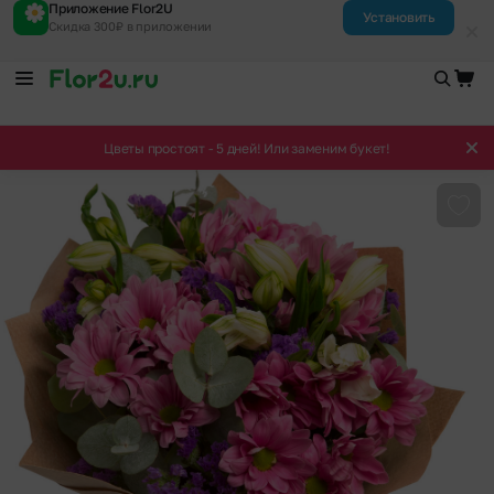
Приложение Flor2U
Установить
Скидка 300₽ в приложении
Цветы простоят - 5 дней! Или заменим букет!
Доба