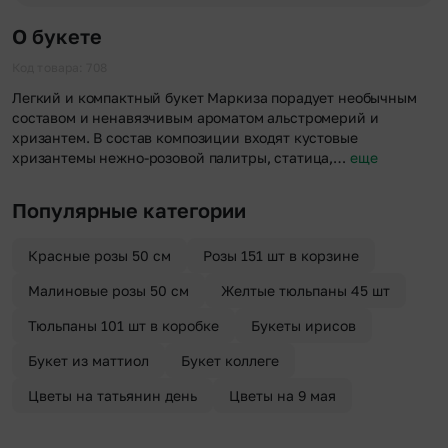
Хотите сделать приятный сюрприз конфиденциально? При
после оформления заказа.
оформлении заказа Вы можете сделать отметку в поле
О букете
«Анонимная доставка». Мы гарантируем анонимность
отправителя. Услуга бесплатная.
Код товара: 708
Легкий и компактный букет Маркиза порадует необычным
составом и ненавязчивым ароматом альстромерий и
хризантем. В состав композиции входят кустовые
хризантемы нежно-розовой палитры, статица,…
еще
Популярные категории
Красные розы 50 см
Розы 151 шт в корзине
Малиновые розы 50 см
Желтые тюльпаны 45 шт
Тюльпаны 101 шт в коробке
Букеты ирисов
Букет из маттиол
Букет коллеге
Цветы на татьянин день
Цветы на 9 мая