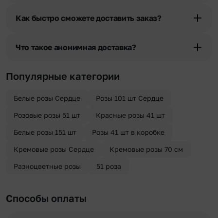
При оформлении заказа Вы можете сделать отметку в поле
«Фото получателя с букетом». Фотография делается только с
Как быстро сможете доставить заказ?
разрешения получателя, после чего высылается заказчику на
указанный им почтовый адрес в срок от 1 до 3 дней. Услуга
Мы оперативно доставим цветы по любому адресу города и
бесплатная.
области при условии соблюдения трехчасового временного
Что такое анонимная доставка?
отрезка. Хотите получить цветы раньше? Оформите услугу
срочной доставки, и мы доставим букет менее чем через 2 часа
Хотите сделать приятный сюрприз конфиденциально? При
после оформления заказа.
оформлении заказа Вы можете сделать отметку в поле
Популярные категории
«Анонимная доставка». Мы гарантируем анонимность
отправителя. Услуга бесплатная.
Белые розы Сердце
Розы 101 шт Сердце
Розовые розы 51 шт
Красные розы 41 шт
Белые розы 151 шт
Розы 41 шт в коробке
Кремовые розы Сердце
Кремовые розы 70 см
Разноцветные розы
51 роза
Способы оплаты