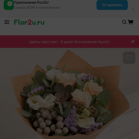
Приложение Flor2U
Установить
Скидка 300₽ в приложении
Цветы простоят - 5 дней! Или заменим букет!
Доба