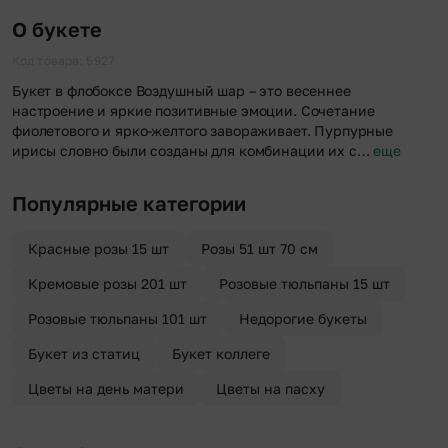
после оформления заказа.
оформлении заказа Вы можете сделать отметку в поле
О букете
«Анонимная доставка». Мы гарантируем анонимность
отправителя. Услуга бесплатная.
Код товара: 5927
Букет в флобоксе Воздушный шар – это весеннее
настроение и яркие позитивные эмоции. Сочетание
фиолетового и ярко-желтого завораживает. Пурпурные
ирисы словно были созданы для комбинации их с…
еще
Популярные категории
Красные розы 15 шт
Розы 51 шт 70 см
Кремовые розы 201 шт
Розовые тюльпаны 15 шт
Розовые тюльпаны 101 шт
Недорогие букеты
Букет из статиц
Букет коллеге
Цветы на день матери
Цветы на пасху