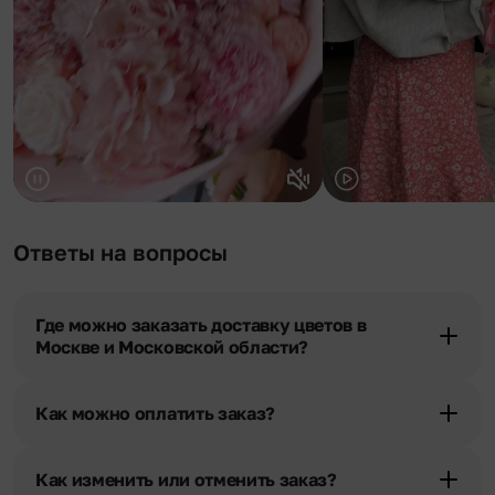
Ответы на вопросы
Где можно заказать доставку цветов в
Москве и Московской области?
Оформить доставку цветов можно в нашем приложении, на
сайте flor2u.ru, по телефону горячей линии или в чате.
Как можно оплатить заказ?
Мы предусмотрели все возможные варианты оплаты:
Наличными.
Как изменить или отменить заказ?
Банковскими картами Visa, MasterCard, МИР, сбп