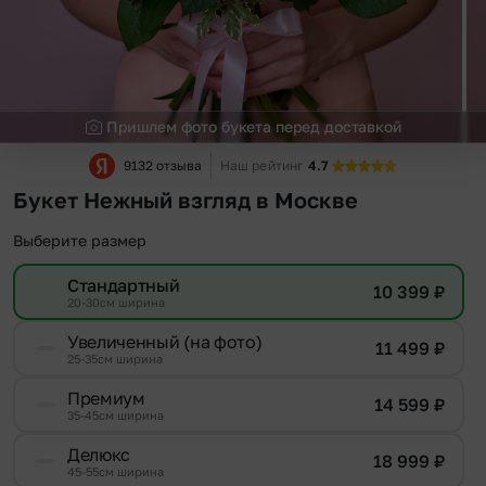
Пришлем фото букета перед доставкой
9132 отзыва
Наш рейтинг
4.7
Букет Нежный взгляд в Москве
Выберите размер
Стандартный
10 399
₽
20-30см ширина
Увеличенный (на фото)
11 499
₽
25-35см ширина
Премиум
14 599
₽
35-45см ширина
Делюкс
18 999
₽
45-55см ширина