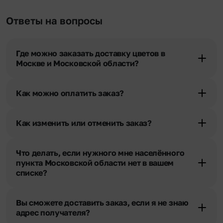
Ответы на вопросы
Где можно заказать доставку цветов в
Москве и Московской области?
Оформить доставку цветов можно в нашем приложении, на
сайте flor2u.ru, по телефону горячей линии или в чате.
Как можно оплатить заказ?
Мы предусмотрели все возможные варианты оплаты:
Наличными.
Как изменить или отменить заказ?
Банковскими картами Visa, MasterCard, МИР, сбп
Чтобы внести изменения, выбрать другой букет или добавить
Картами рассрочки Халва, Совесть и Свобода.
подарок свяжитесь с нашими менеджерами по телефонам
Через Yandex Pay, UnionPay,
Apple Pay (есть
Что делать, если нужного мне населённого
горячей линии или в чате, они помогут решить любой вопрос.
ограничения), Qiwi Кошелек.
пункта Московской области нет в вашем
Через Робокасса.
списке?
Свяжитесь с нашими менеджерами по телефонам горячей
линии или в чате. Мы обязательно найдем выход из ситуации.
Вы сможете доставить заказ, если я не знаю
адрес получателя?