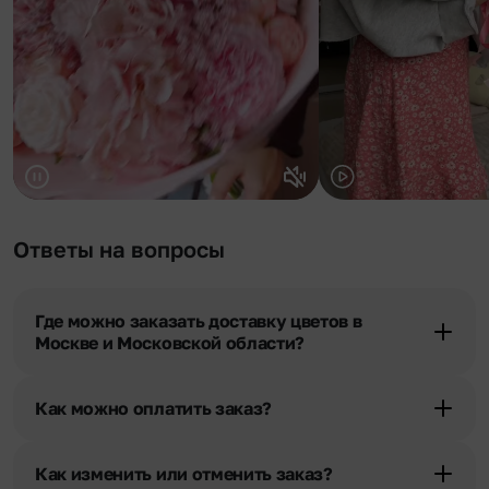
Ответы на вопросы
Где можно заказать доставку цветов в
Москве и Московской области?
Оформить доставку цветов можно в нашем приложении, на
сайте flor2u.ru, по телефону горячей линии или в чате.
Как можно оплатить заказ?
Мы предусмотрели все возможные варианты оплаты:
Наличными.
Как изменить или отменить заказ?
Банковскими картами Visa, MasterCard, МИР, сбп