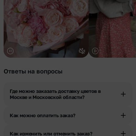
Ответы на вопросы
Где можно заказать доставку цветов в
Москве и Московской области?
Оформить доставку цветов можно в нашем приложении, на
сайте flor2u.ru, по телефону горячей линии или в чате.
Как можно оплатить заказ?
Мы предусмотрели все возможные варианты оплаты:
Наличными.
Как изменить или отменить заказ?