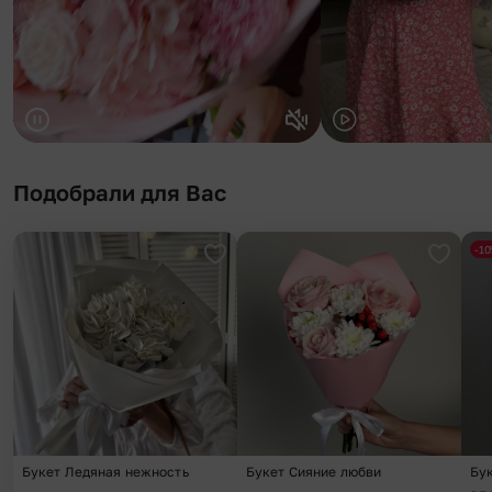
Подобрали для Вас
-1
Добавить в избранное
Добави
Букет Ледяная нежность
Букет Сияние любви
Бу