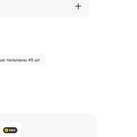
вим букет менее чем через 2
 сделать отметку в поле
ые тюльпаны 45 шт