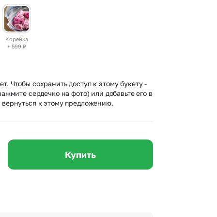
 10000 рублей
Все получатели
рная пятница
ыбор покупателей
Корейка
+ 599
₽
т. Чтобы сохранить доступ к этому букету -
нажмите сердечко на фото) или добавьте его в
 вернуться к этому предложению.
Купить