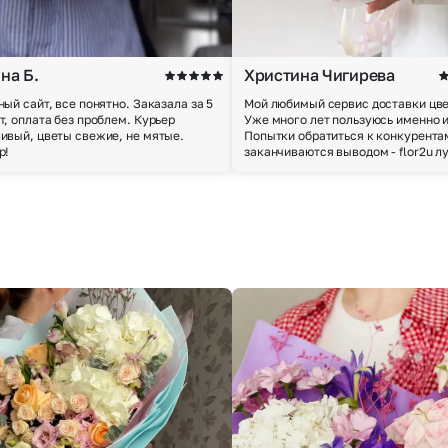
на Б.
Христина Чигирева
ный сайт, все понятно. Заказала за 5
Мой любимый сервис доставки цве
т, оплата без проблем. Курьер
Уже много лет пользуюсь именно 
ивый, цветы свежие, не мятые.
Попытки обратиться к конкурента
р!
заканчиваются выводом - flor2u л