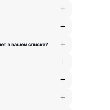
орячей линии или в чате.
шими менеджерами по телефонам
нет в вашем списке?
ьно найдем выход из ситуации.
жеры связываются с получателем
. Фотография делается только с
с в срок от 1 до 3 дней. Услуга
дения трехчасового временного