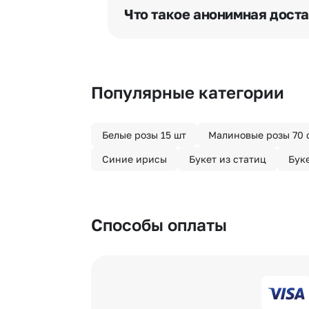
отрезка. Хотите получить цветы 
Что такое анонимная дост
часа после оформления заказа.
Хотите сделать приятный сюрпри
«Анонимная доставка». Мы гаран
Популярные категории
Белые розы 15 шт
Малиновые розы 70 
Синие ирисы
Букет из статиц
Бук
Способы оплаты