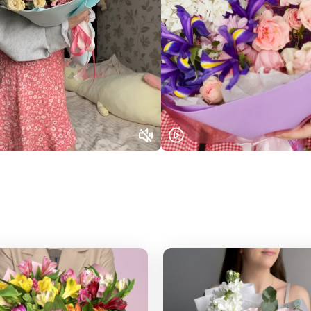
Выберите город доставки
Или выберите из популярных
Москва и МО
Санкт-Петербург
Нижний Новгород
Самара
Казань
Уфа
Челябинск
Екатеринбург