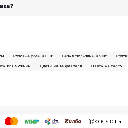
раньше? Оформите услугу срочной доставки, и мы доста
авка?
з конфиденциально? При оформлении заказа Вы можете
тируем анонимность отправителя. Услуга бесплатная.
см
Розовые розы 41 шт
Белые тюльпаны 45 шт
Розов
еты для мужчин
Цветы на 14 февраля
Цветы на пасху