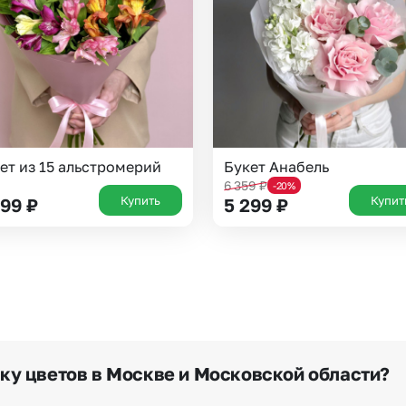
Новосибирск
Омск
Волгоград
Воронеж
ет из 15 альстромерий
Букет Анабель
6 359
₽
-20%
Купить
Купит
799
₽
5 299
₽
вку цветов в Москве и Московской области?