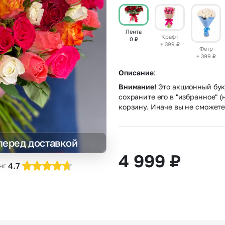
Insta букеты
До
Хиты продаж
Че
Лента
Крафт
0
₽
Новинки
В
+ 399
₽
Фетр
Все категории
+ 399
₽
Описание
:
Внимание!
Это акционный буке
сохраните его в "избранное" (
корзину. Иначе вы не сможете
перед доставкой
4 999
₽
4.7
нг