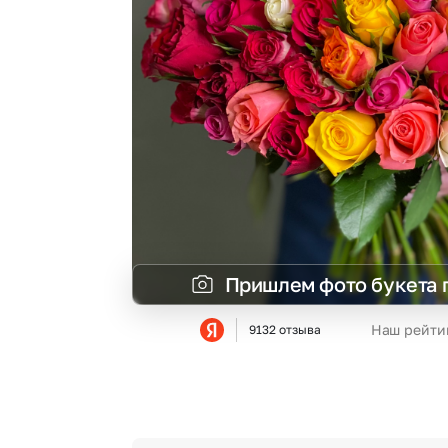
Гвоздики
Сухоцветы
Гипсофила
Фрезия
Гортензии
Эустома
Ирисы
Пришлем фото букета 
Наш рейти
9132 отзыва