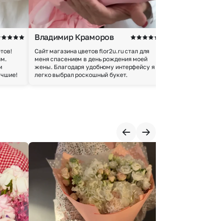
Владимир Краморов
Андрей Б.
тов!
Сайт магазина цветов flor2u.ru стал для
Покупкой остался
им.
меня спасением в день рождения моей
доставки осущес
м
жены. Благодаря удобному интерфейсу я
качество цветов 
учшие!
легко выбрал роскошный букет.
добросовестно.