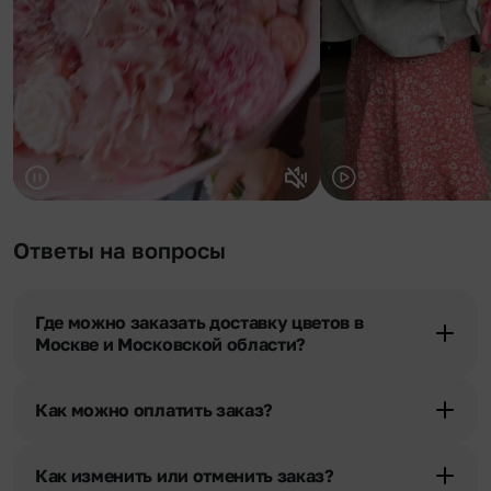
Ответы на вопросы
Где можно заказать доставку цветов в
Москве и Московской области?
Оформить доставку цветов можно в нашем приложении, на
сайте flor2u.ru, по телефону горячей линии или в чате.
Как можно оплатить заказ?
Мы предусмотрели все возможные варианты оплаты:
Наличными.
Как изменить или отменить заказ?
Банковскими картами Visa, MasterCard, МИР, сбп