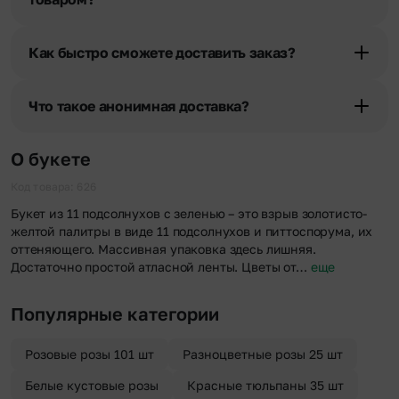
При оформлении заказа Вы можете сделать отметку в поле
«Фото получателя с букетом». Фотография делается только с
Как быстро сможете доставить заказ?
разрешения получателя, после чего высылается заказчику на
указанный им почтовый адрес в срок от 1 до 3 дней. Услуга
Мы оперативно доставим цветы по любому адресу города и
бесплатная.
области при условии соблюдения трехчасового временного
Что такое анонимная доставка?
отрезка. Хотите получить цветы раньше? Оформите услугу
срочной доставки, и мы доставим букет менее чем через 2 часа
Хотите сделать приятный сюрприз конфиденциально? При
после оформления заказа.
оформлении заказа Вы можете сделать отметку в поле
О букете
«Анонимная доставка». Мы гарантируем анонимность
отправителя. Услуга бесплатная.
Код товара: 626
Букет из 11 подсолнухов с зеленью – это взрыв золотисто-
желтой палитры в виде 11 подсолнухов и питтоспорума, их
оттеняющего. Массивная упаковка здесь лишняя.
Достаточно простой атласной ленты. Цветы от…
еще
Популярные категории
Розовые розы 101 шт
Разноцветные розы 25 шт
Белые кустовые розы
Красные тюльпаны 35 шт