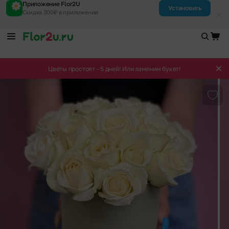
Приложение Flor2U
Установить
Скидка 300₽ в приложении
Цветы простоят - 5 дней! Или заменим букет!
Доба