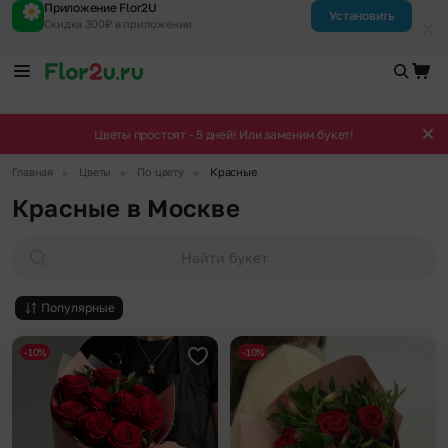
Приложение Flor2U
Установить
Скидка 300₽ в приложении
Цветы простоят - 5 дней! Или заменим букет!
▶
▶
▶
Главная
Цветы
По цвету
Красные
Красные в Москве
Найти букет
Популярные
-10%
-10%
Добавить в избранное
Доба