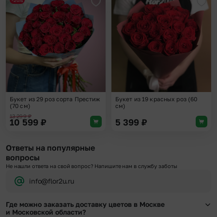
-20%
Добавить в избранное
Доба
Букет из 29 роз сорта Престиж
Букет из 19 красных роз (60
(70 см)
см)
13 299
₽
10 599
₽
5 399
₽
Ответы на популярные
вопросы
Не нашли ответа на свой вопрос? Напишите нам в службу заботы
info@flor2u.ru
Где можно заказать доставку цветов в Москве
и Московской области?