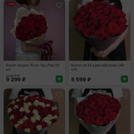
-20%
Добавить в избранное
Доба
Букет из роз 70 см Тру Лав 23
Букет из 31 красной розы (40
шт
см)
11 699
₽
9 299
₽
5 599
₽
Добавить в избранное
Доба