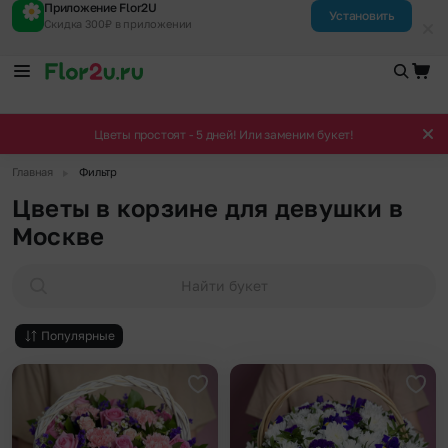
Приложение Flor2U
Установить
Скидка 300₽ в приложении
Цветы простоят - 5 дней! Или заменим букет!
▶
Главная
Фильтр
Цветы в корзине для девушки в
Москве
Найти букет
Популярные
Добавить в избранное
Доба