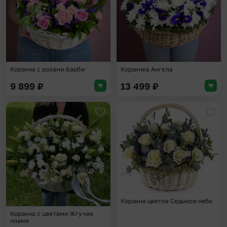
Корзина с розами Барби
Корзинка Ангела
9 899
₽
13 499
₽
Добавить в избранное
Доба
Корзина цветов Седьмое небо
Корзина с цветами Жгучее
пламя