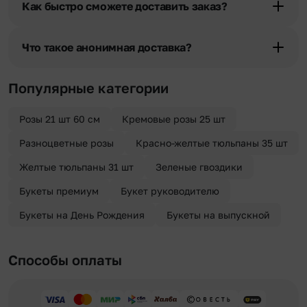
Как быстро сможете доставить заказ?
разрешения получателя, после чего высылается заказчику на
указанный им почтовый адрес в срок от 1 до 3 дней. Услуга
Мы оперативно доставим цветы по любому адресу города и
бесплатная.
области при условии соблюдения трехчасового временного
Что такое анонимная доставка?
отрезка. Хотите получить цветы раньше? Оформите услугу
срочной доставки, и мы доставим букет менее чем через 2 часа
Хотите сделать приятный сюрприз конфиденциально? При
после оформления заказа.
оформлении заказа Вы можете сделать отметку в поле
Популярные категории
«Анонимная доставка». Мы гарантируем анонимность
отправителя. Услуга бесплатная.
Розы 21 шт 60 см
Кремовые розы 25 шт
Разноцветные розы
Красно-желтые тюльпаны 35 шт
Желтые тюльпаны 31 шт
Зеленые гвоздики
Букеты премиум
Букет руководителю
Букеты на День Рождения
Букеты на выпускной
Способы оплаты