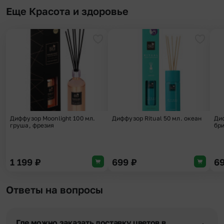
Еще Красота и здоровье
Добавить в избранное
Добави
Диффузор Moonlight 100 мл.
Диффузор Ritual 50 мл. океан
Диф
груша, фрезия
бр
1 199
₽
699
₽
6
Ответы на вопросы
Где можно заказать доставку цветов в