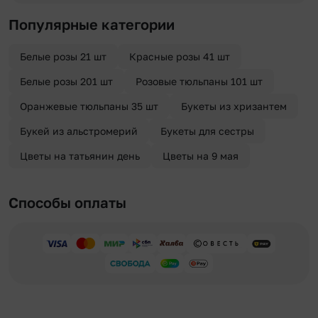
Хотите сделать приятный сюрприз конфиденциально? При
после оформления заказа.
оформлении заказа Вы можете сделать отметку в поле
Популярные категории
«Анонимная доставка». Мы гарантируем анонимность
отправителя. Услуга бесплатная.
Белые розы 21 шт
Красные розы 41 шт
Белые розы 201 шт
Розовые тюльпаны 101 шт
Оранжевые тюльпаны 35 шт
Букеты из хризантем
Букей из альстромерий
Букеты для сестры
Цветы на татьянин день
Цветы на 9 мая
Способы оплаты