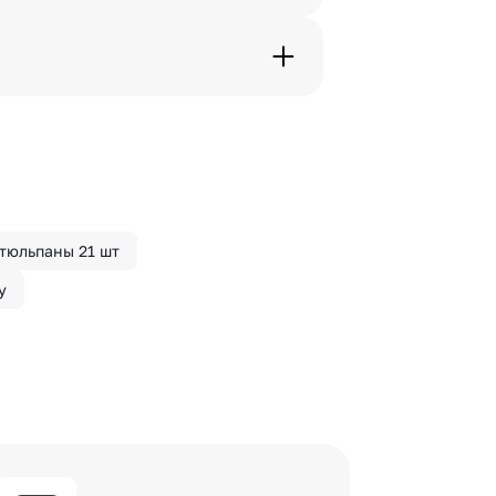
дения трехчасового временного
вим букет менее чем через 2
 сделать отметку в поле
тюльпаны 21 шт
у