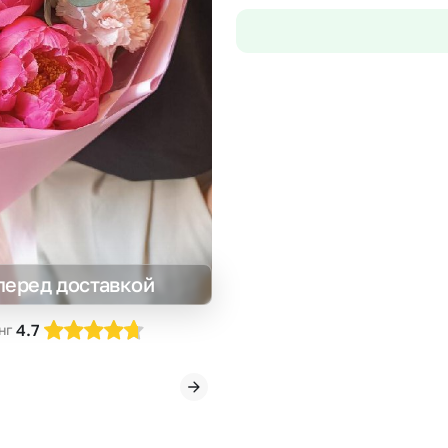
Insta букеты
До
Хиты продаж
Че
Новинки
В
Все категории
перед доставкой
4.7
нг