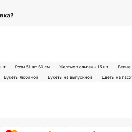
о любому адресу города и области при условии соблю
раньше? Оформите услугу срочной доставки, и мы доста
авка?
з конфиденциально? При оформлении заказа Вы можете
тируем анонимность отправителя. Услуга бесплатная.
 шт
Розы 51 шт 60 см
Желтые тюльпаны 15 шт
Белые 
Букеты любимой
Букеты на выпускной
Цветы на пасх