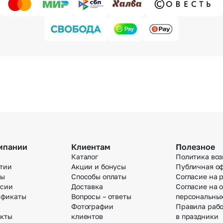
мпании
Клиентам
Полезное
Каталог
Политика воз
тии
Акции и бонусы
Публичная о
вы
Способы оплаты
Согласие на 
нсии
Доставка
Согласие на 
ификаты
Вопросы – ответы
персональны
Фотографии
Правила раб
акты
клиентов
в праздники