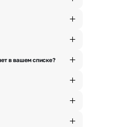
орячей линии или в чате.
шими менеджерами по телефонам
нет в вашем списке?
ьно найдем выход из ситуации.
жеры связываются с получателем
. Фотография делается только с
с в срок от 1 до 3 дней. Услуга