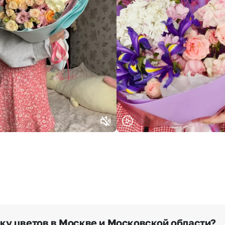
Или выберите из популярных
Москва и МО
Санкт-Петербург
Нижний Новгород
Самара
Казань
Уфа
Челябинск
Екатеринбург
Новосибирск
Омск
Волгоград
Воронеж
вку цветов в Москве и Московской области?