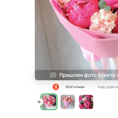
Гвоздики
Сухоцветы
Гипсофила
Фрезия
Гортензии
Эустома
Ирисы
Пришлем фото букета 
Наш рейти
9132 отзыва