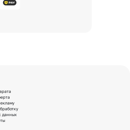
врата
ферта
рекламу
обработку
х данных
оты