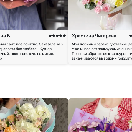
на Б.
Христина Чигирева
ный сайт, все понятно. Заказала за 5
Мой любимый сервис доставки цве
т, оплата без проблем. Курьер
Уже много лет пользуюсь именно 
ивый, цветы свежие, не мятые.
Попытки обратиться к конкурента
р!
заканчиваются выводом - flor2u л
Выберите город доставки