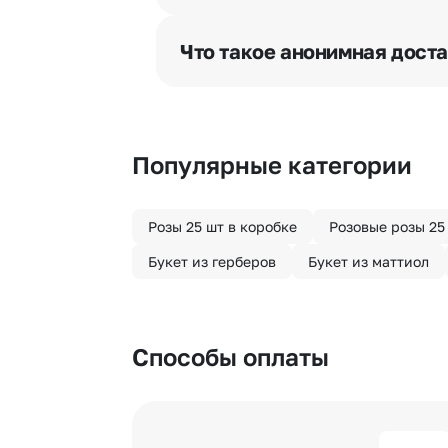
Мы оперативно доставим цветы п
отрезка. Хотите получить цветы 
Что такое анонимная дост
часа после оформления заказа.
Хотите сделать приятный сюрпри
«Анонимная доставка». Мы гаран
Популярные категории
Розы 25 шт в коробке
Розовые розы 25
Букет из герберов
Букет из маттиол
Способы оплаты