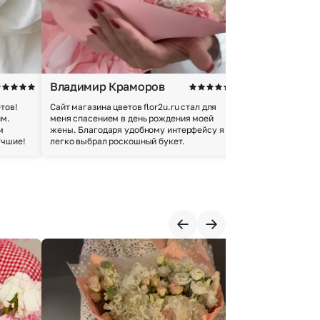
Владимир Краморов
Андрей Б.
тов!
Сайт магазина цветов flor2u.ru стал для
Покупкой остался
им.
меня спасением в день рождения моей
доставки осущес
м
жены. Благодаря удобному интерфейсу я
качество цветов 
учшие!
легко выбрал роскошный букет.
добросовестно.